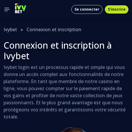
Se connecter
S'inscrire
Ivybet
»
Connexion et inscription
Connexion et inscription à
Ivybet
Ivybet login est un processus rapide et simple qui vous
donne un accès complet aux fonctionnalités de notre
plateforme. En tant que membre de notre casino en
ligne, vous pouvez compter sur le paiement rapide de
vos gains et profiter de notre vaste collection de jeux
passionnants. Et le plus grand avantage est que nous
protégeons vos intérêts et garantissons votre sécurité
totale.